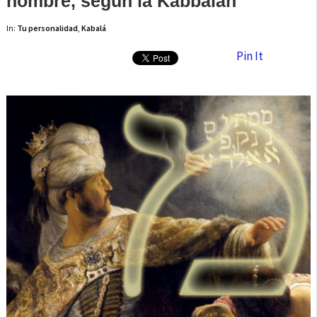
nombre, según la Kabbalah
In:
Tu personalidad
,
Kabalá
Pin It