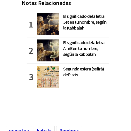
Notas Relacionadas
El significado de la letra
Jet en tu nombre, según
la Kabbalah
El significado de la letra
Ain/E en tu nombre,
según la Kabbalah
Segunda esfera (sefirá)
de Piscis
gematria
kabala
Nombres