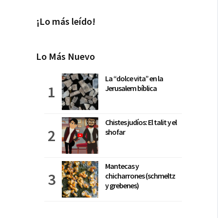
¡Lo más leído!
Lo Más Nuevo
La “dolce vita” en la
Jerusalem bíblica
Chistes judíos: El talit y el
shofar
Mantecas y
chicharrones (schmeltz
y grebenes)