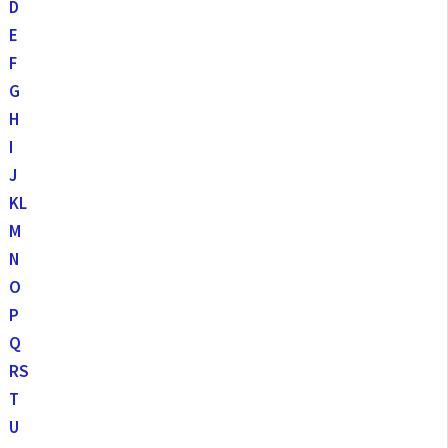
D
E
F
G
H
I
J
K
L
M
N
O
P
Q
R
S
T
U