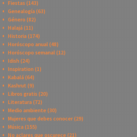
Fiestas
(143)
Genealogía
(63)
Género
(82)
Halajá
(11)
Historia
(174)
Horóscopo anual
(48)
Horóscopo semanal
(12)
Idish
(24)
Inspiration
(1)
Kabalá
(64)
Kashrut
(9)
Libros gratis
(20)
Literatura
(72)
Medio ambiente
(30)
Mujeres que debes conocer
(29)
Música
(155)
No aclares que oscurece
(21)