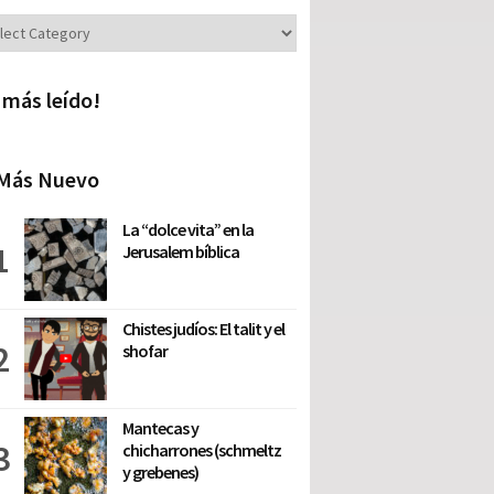
iones
 más leído!
Más Nuevo
La “dolce vita” en la
Jerusalem bíblica
Chistes judíos: El talit y el
shofar
Mantecas y
chicharrones (schmeltz
y grebenes)