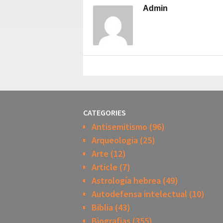
Admin
CATEGORIES
Antisemitismo
(96)
Arqueologia
(25)
Arte
(12)
Article
(7)
Astrología hebrea
(49)
Autodefensa intelectual
(10)
Biblia
(43)
Biografias
(355)