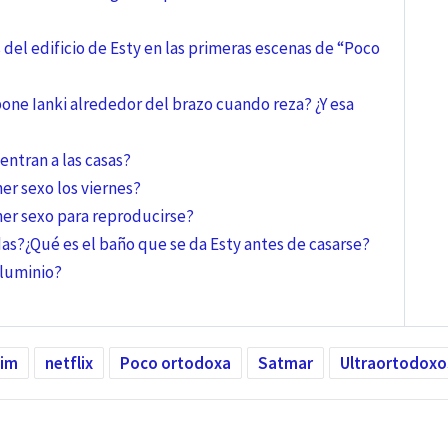
 del edificio de Esty en las primeras escenas de “Poco
 pone Ianki alrededor del brazo cuando reza? ¿Y esa
entran a las casas?
er sexo los viernes?
ner sexo para reproducirse?
das?
¿Qué es el baño que se da Esty antes de casarse?
aluminio?
dim
netflix
Poco ortodoxa
Satmar
Ultraortodoxo