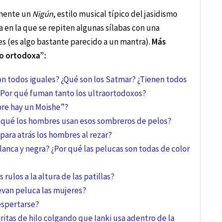
emente un
Nigún
, estilo musical típico del jasidismo
a en la que se repiten algunas sílabas con una
es (es algo bastante parecido a un mantra).
Más
o ortodoxa”:
on todos iguales? ¿Qué son los Satmar? ¿Tienen todos
¿Por qué fuman tanto los ultraortodoxos?
mpre hay un Moishe”?
 qué los hombres usan esos sombreros de pelos?
para atrás los hombres al rezar?
lanca y negra? ¿Por qué las pelucas son todas de color
rulos a la altura de las patillas?
levan peluca las mujeres?
despertarse?
ritas de hilo colgando que Ianki usa adentro de la