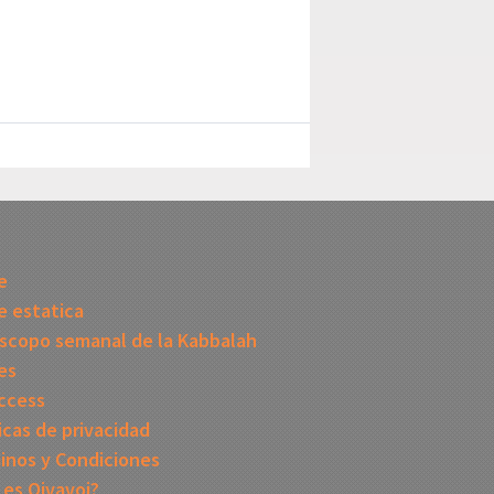
I
e
 estatica
scopo semanal de la Kabbalah
es
ccess
icas de privacidad
inos y Condiciones
 es Oivavoi?