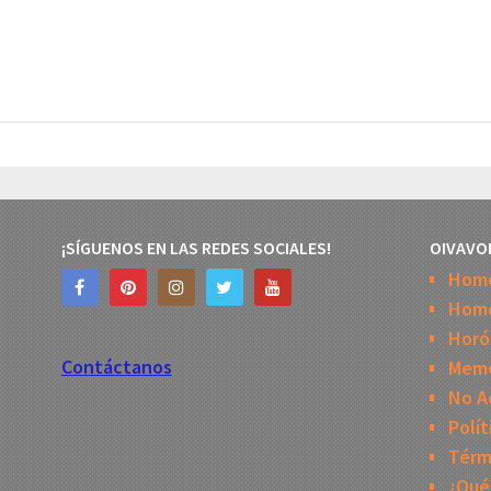
¡SÍGUENOS EN LAS REDES SOCIALES!
OIVAVO
Hom
Home
Horó
Contáctanos
Mem
No A
Polít
Térm
¿Qué