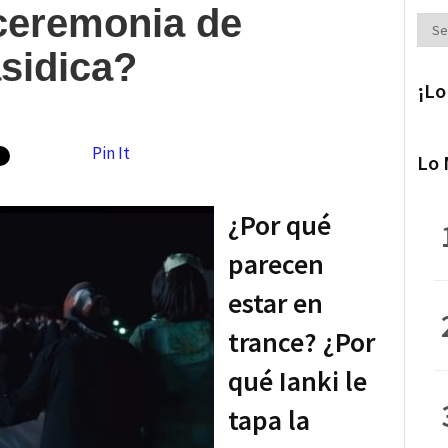
ceremonia de
Secc
sidica?
¡Lo
Pin It
Lo 
¿Por qué
parecen
estar en
trance? ¿Por
qué Ianki le
tapa la