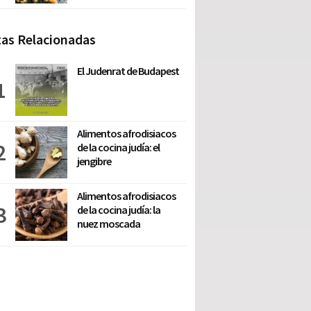
as Relacionadas
El Judenrat de Budapest
Alimentos afrodisiacos
de la cocina judía: el
jengibre
Alimentos afrodisiacos
de la cocina judía: la
nuez moscada