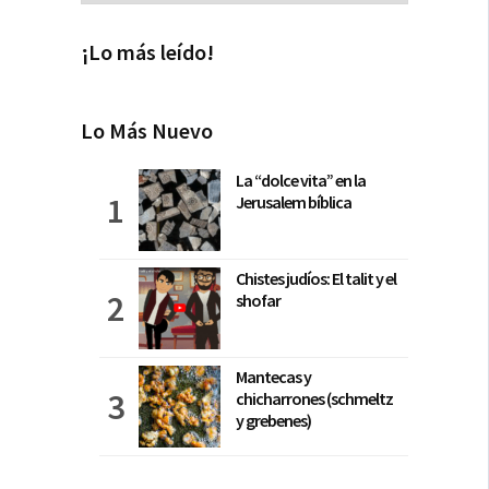
¡Lo más leído!
Lo Más Nuevo
La “dolce vita” en la
Jerusalem bíblica
Chistes judíos: El talit y el
shofar
Mantecas y
chicharrones (schmeltz
y grebenes)