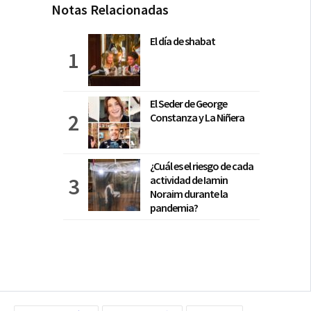
Notas Relacionadas
El día de shabat
El Seder de George
Constanza y La Niñera
¿Cuál es el riesgo de cada
actividad de Iamin
Noraim durante la
pandemia?