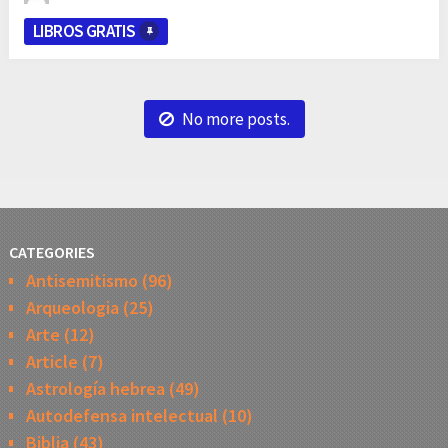
LIBROS GRATIS
No more posts.
CATEGORIES
Antisemitismo
(96)
Arqueologia
(25)
Arte
(12)
Article
(7)
Astrología hebrea
(49)
Autodefensa intelectual
(10)
Biblia
(43)