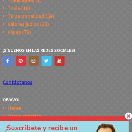
Tradiciones
(1)
Trivia
(19)
Tu personalidad
(58)
Valores judíos
(33)
Viajes
(76)
¡SÍGUENOS EN LAS REDES SOCIALES!
Contáctanos
OIVAVOI
Home
Home estatica
Horóscopo semanal de la Kabbalah
¡Suscríbete y recibe un
Memes