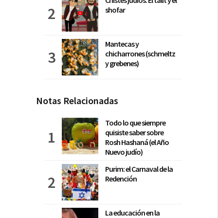
Chistes judíos: El talit y el
shofar
Mantecas y
chicharrones (schmeltz
y grebenes)
Notas Relacionadas
Todo lo que siempre
quisiste saber sobre
Rosh Hashaná (el Año
Nuevo judío)
Purim: el Carnaval de la
Redención
La educación en la