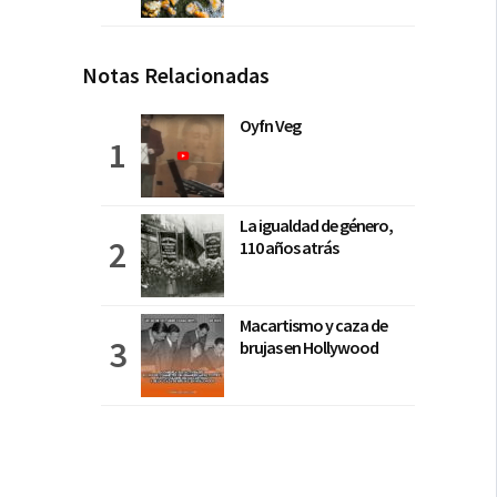
Notas Relacionadas
Oyfn Veg
La igualdad de género,
110 años atrás
Macartismo y caza de
brujas en Hollywood