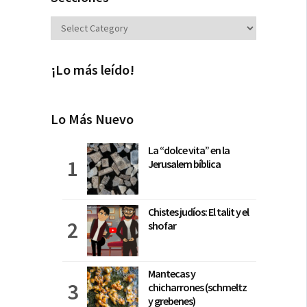
Secciones
¡Lo más leído!
Lo Más Nuevo
La “dolce vita” en la
Jerusalem bíblica
Chistes judíos: El talit y el
shofar
Mantecas y
chicharrones (schmeltz
y grebenes)