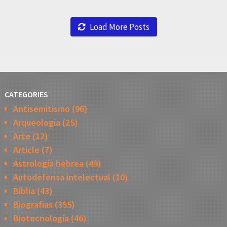
Load More Posts
CATEGORIES
Antisemitismo
(96)
Arqueologia
(25)
Arte
(12)
Article
(7)
Astrología hebrea
(49)
Autodefensa intelectual
(10)
Biblia
(43)
Biografias
(355)
Biotecnología
(46)