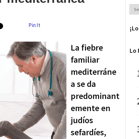
Secc
Pin It
¡Lo
La fiebre
Lo 
familiar
mediterráne
a se da
predominant
emente en
judíos
sefardíes,