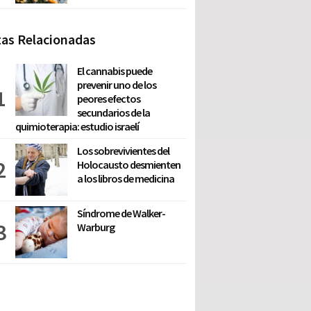
as Relacionadas
El cannabis puede
prevenir uno de los
peores efectos
secundarios de la
quimioterapia: estudio israelí
Los sobrevivientes del
Holocausto desmienten
a los libros de medicina
Síndrome de Walker-
Warburg