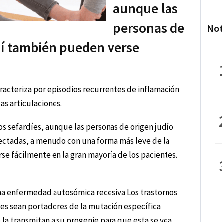
aunque las
personas de
Not
zí también pueden verse
aracteriza por episodios recurrentes de inflamación
as articulaciones.
 sefardíes, aunque las personas de origen judío
ctadas, a menudo con una forma más leve de la
se fácilmente en la gran mayoría de los pacientes.
una enfermedad autosómica recesiva Los trastornos
es sean portadores de la mutación específica
e la transmitan a su progenie para que esta se vea