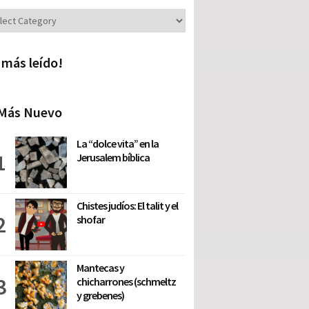
iones
 más leído!
Más Nuevo
La “dolce vita” en la
Jerusalem bíblica
Chistes judíos: El talit y el
shofar
Mantecas y
chicharrones (schmeltz
y grebenes)