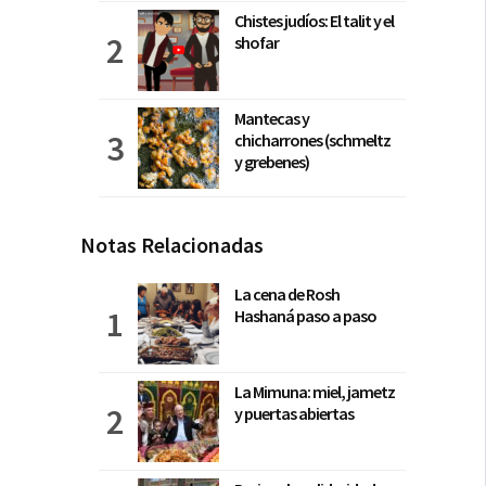
Chistes judíos: El talit y el
shofar
Mantecas y
chicharrones (schmeltz
y grebenes)
Notas Relacionadas
La cena de Rosh
Hashaná paso a paso
La Mimuna: miel, jametz
y puertas abiertas