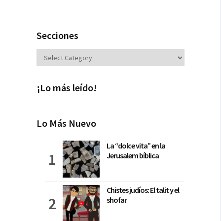
Secciones
Secciones
¡Lo más leído!
Lo Más Nuevo
La “dolce vita” en la
Jerusalem bíblica
Chistes judíos: El talit y el
shofar