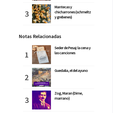
Mantecas y
chicharrones (schmeltz
y grebenes)
Notas Relacionadas
Seder de Pesaj: la cena y
las canciones
Guedalia, el del ayuno
Zog, Maran (Dime,
marrano)