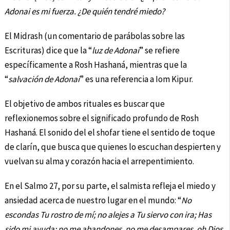
Adonai es mi fuerza.
¿De quién tendré miedo?
El Midrash (un comentario de parábolas sobre las
Escrituras) dice que la “
luz de Adonai
” se refiere
específicamente a Rosh Hashaná, mientras que la
“
salvación de Adonai
” es una referencia a Iom Kipur.
El objetivo de ambos rituales es buscar que
reflexionemos sobre el significado profundo de Rosh
Hashaná. El sonido del el shofar tiene el sentido de toque
de clarín, que busca que quienes lo escuchan despierten y
vuelvan su alma y corazón hacia el arrepentimiento.
En el Salmo 27, por su parte, el salmista refleja el miedo y
ansiedad acerca de nuestro lugar en el mundo: “
No
escondas Tu rostro de mí; no alejes
a Tu siervo con ira; Has
sido mi ayuda; no me abandones,
no me desampares, oh Dios