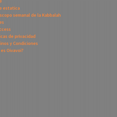
e
 estatica
scopo semanal de la Kabbalah
es
ccess
icas de privacidad
inos y Condiciones
 es Oivavoi?