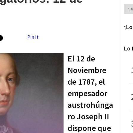
Secc
¡Lo
Pin It
Lo 
El 12 de
Noviembre
de 1787, el
empesador
austrohúnga
ro Joseph II
dispone que