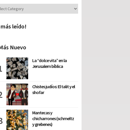
iones
 más leído!
Más Nuevo
La “dolce vita” en la
Jerusalem bíblica
Chistes judíos: El talit y el
shofar
Mantecas y
chicharrones (schmeltz
y grebenes)