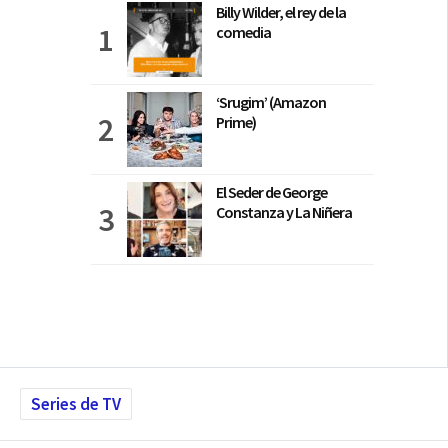
Billy Wilder, el rey de la
comedia
‘Srugim’ (Amazon
Prime)
El Seder de George
Constanza y La Niñera
Series de TV