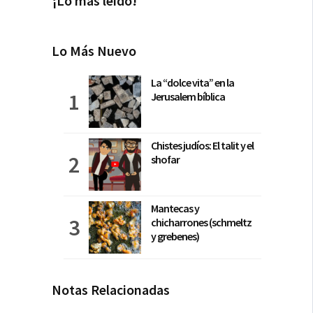
¡Lo más leído!
Lo Más Nuevo
La “dolce vita” en la
Jerusalem bíblica
Chistes judíos: El talit y el
shofar
Mantecas y
chicharrones (schmeltz
y grebenes)
Notas Relacionadas