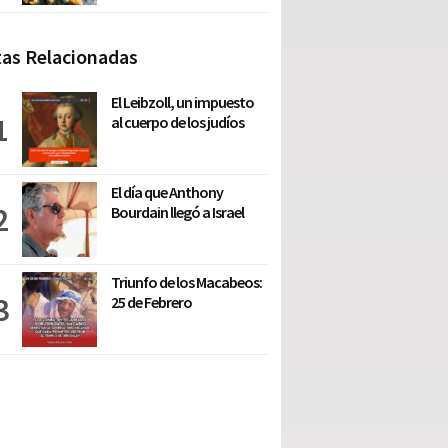
as Relacionadas
El Leibzoll, un impuesto
al cuerpo de los judíos
El día que Anthony
Bourdain llegó a Israel
Triunfo de los Macabeos:
25 de Febrero