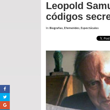
Leopold Samu
códigos secre
In:
Biografias
,
Efemerides
,
Espectáculos