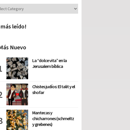
iones
 más leído!
Más Nuevo
La “dolce vita” en la
Jerusalem bíblica
Chistes judíos: El talit y el
shofar
Mantecas y
chicharrones (schmeltz
y grebenes)