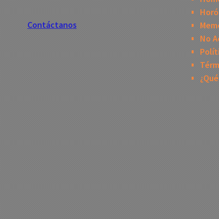
Horó
Contáctanos
Mem
No A
Polít
Térm
¿Qué