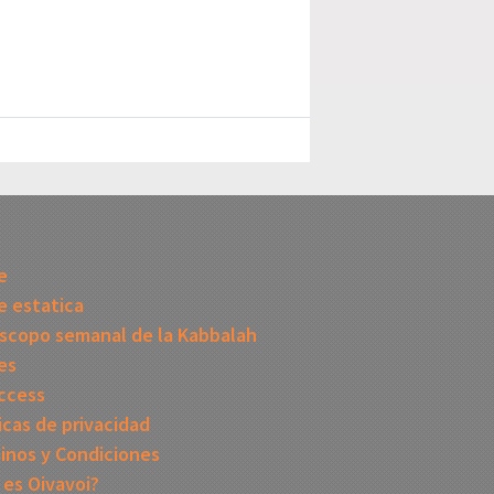
I
e
 estatica
scopo semanal de la Kabbalah
es
ccess
icas de privacidad
inos y Condiciones
 es Oivavoi?