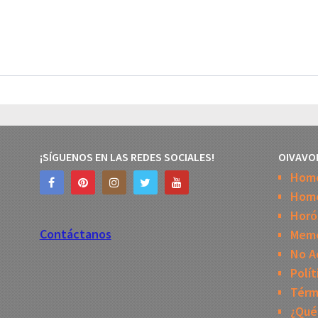
¡SÍGUENOS EN LAS REDES SOCIALES!
OIVAVO
Hom
Home
Horó
Contáctanos
Mem
No A
Polít
Térm
¿Qué