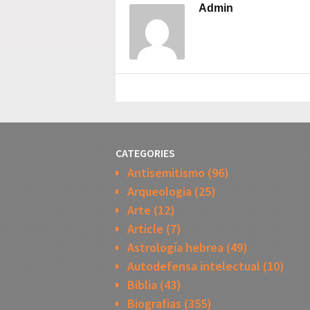
Admin
CATEGORIES
Antisemitismo
(96)
Arqueologia
(25)
Arte
(12)
Article
(7)
Astrología hebrea
(49)
Autodefensa intelectual
(10)
Biblia
(43)
Biografias
(355)