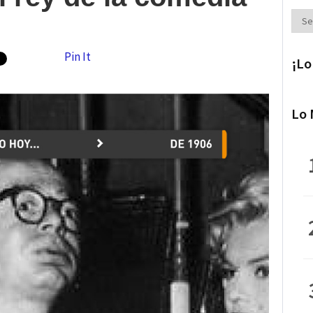
Secc
Pin It
¡Lo
Lo 