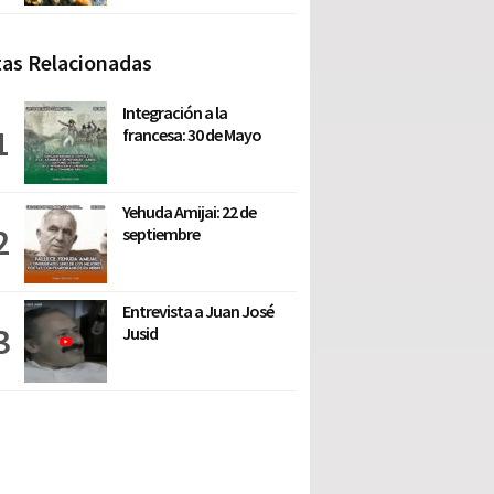
as Relacionadas
Integración a la
francesa: 30 de Mayo
Yehuda Amijai: 22 de
septiembre
Entrevista a Juan José
Jusid