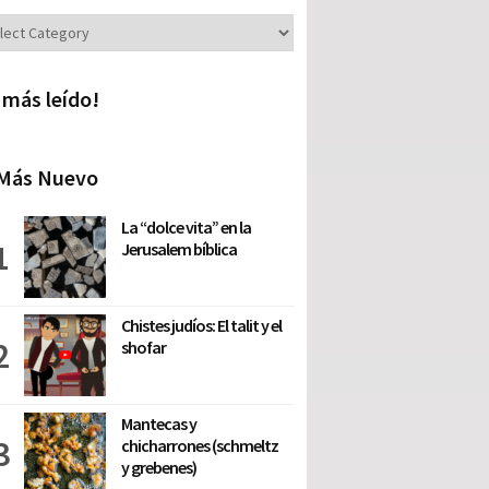
iones
 más leído!
Más Nuevo
La “dolce vita” en la
Jerusalem bíblica
Chistes judíos: El talit y el
shofar
Mantecas y
chicharrones (schmeltz
y grebenes)