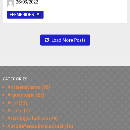
26/03/2022
EFEMERIDES
Load More Posts
CATEGORIES
Antisemitismo
(96)
Arqueologia
(25)
Arte
(12)
Article
(7)
Astrología hebrea
(49)
Autodefensa intelectual
(10)