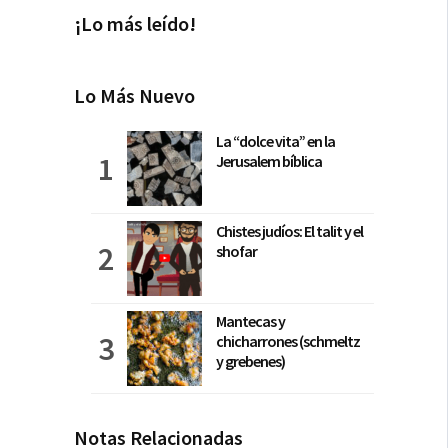
¡Lo más leído!
Lo Más Nuevo
La “dolce vita” en la
Jerusalem bíblica
Chistes judíos: El talit y el
shofar
Mantecas y
chicharrones (schmeltz
y grebenes)
Notas Relacionadas