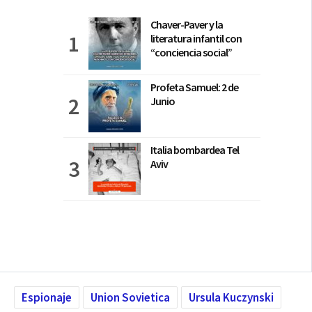
Chaver-Paver y la
literatura infantil con
“conciencia social”
Profeta Samuel: 2 de
Junio
Italia bombardea Tel
Aviv
Espionaje
Union Sovietica
Ursula Kuczynski