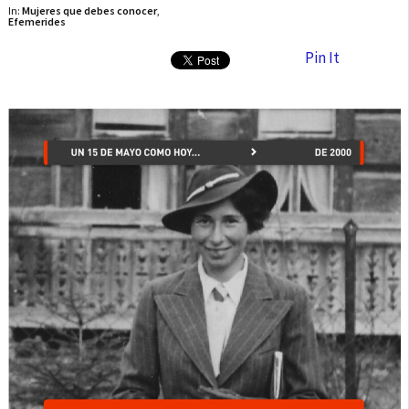
In:
Mujeres que debes conocer
,
Efemerides
Pin It