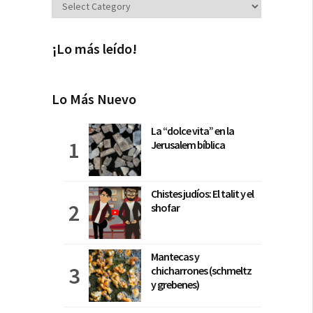
Secciones
¡Lo más leído!
Lo Más Nuevo
La “dolce vita” en la
Jerusalem bíblica
Chistes judíos: El talit y el
shofar
Mantecas y
chicharrones (schmeltz
y grebenes)