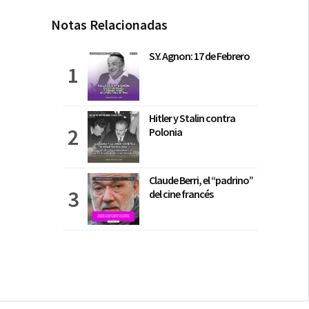
Notas Relacionadas
S.Y. Agnon: 17 de Febrero
Hitler y Stalin contra
Polonia
Claude Berri, el “padrino”
del cine francés