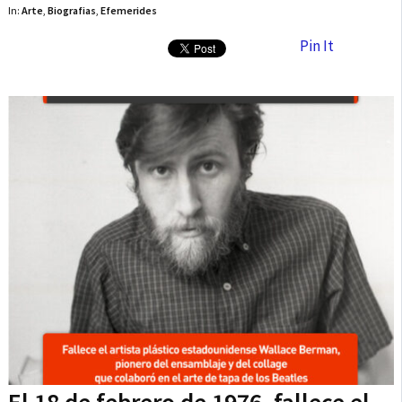
In:
Arte
,
Biografias
,
Efemerides
Pin It