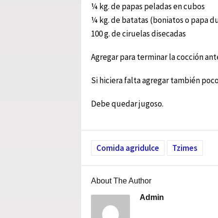
¼ kg. de papas peladas en cubos
¼ kg. de batatas (boniatos o papa d
100 g. de ciruelas disecadas
Agregar para terminar la cocción ante
Si hiciera falta agregar también poco
Debe quedar jugoso.
Comida agridulce
Tzimes
About The Author
Admin