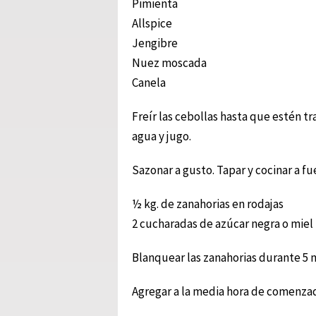
Pimienta
Allspice
Jengibre
Nuez moscada
Canela
Freír las cebollas hasta que estén tr
agua y jugo.
Sazonar a gusto. Tapar y cocinar a f
½ kg. de zanahorias en rodajas
2 cucharadas de azúcar negra o miel
Blanquear las zanahorias durante 5 m
Agregar a la media hora de comenzada