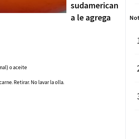
sudamerican
a le agrega
Not
al) o aceite
arne. Retirar. No lavar la olla.