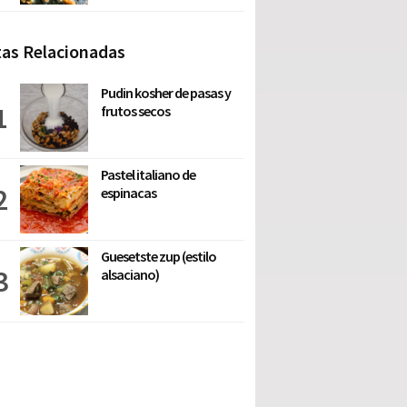
as Relacionadas
Pudin kosher de pasas y
frutos secos
Pastel italiano de
espinacas
Guesetste zup (estilo
alsaciano)