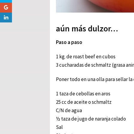
aún más dulzor…
Paso a paso
1 kg. de roast beef en cubos
3 cucharadas de schmaltz (grasa anim
Poner todo en una olla para sellar la c
1 taza de cebollas en aros
25 cc de aceite o schmaltz
C/N de agua
½ taza de jugo de naranja colado
Sal