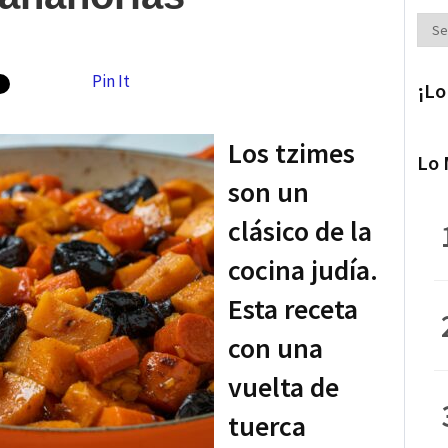
Secc
Pin It
¡Lo
Los tzimes
Lo 
son un
clásico de la
cocina judía.
Esta receta
con una
vuelta de
tuerca