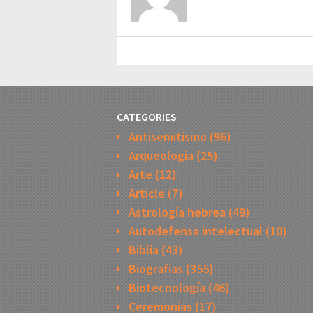
CATEGORIES
Antisemitismo
(96)
Arqueologia
(25)
Arte
(12)
Article
(7)
Astrología hebrea
(49)
Autodefensa intelectual
(10)
Biblia
(43)
Biografias
(355)
Biotecnología
(46)
Ceremonias
(17)