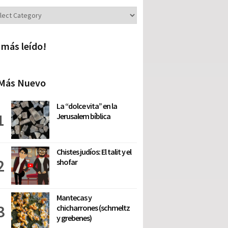
iones
 más leído!
Más Nuevo
La “dolce vita” en la
Jerusalem bíblica
Chistes judíos: El talit y el
shofar
Mantecas y
chicharrones (schmeltz
y grebenes)