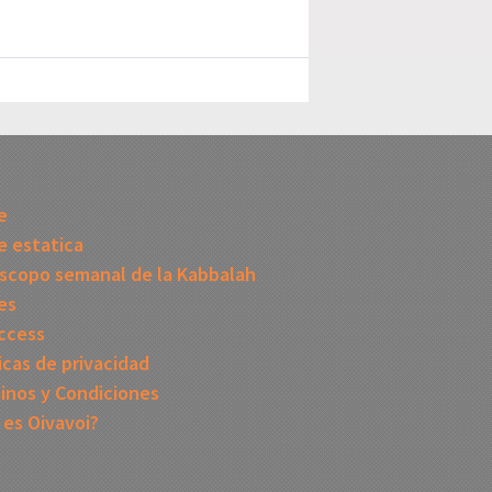
I
e
 estatica
scopo semanal de la Kabbalah
es
ccess
icas de privacidad
inos y Condiciones
 es Oivavoi?