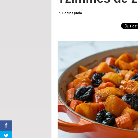
In:
Cocina judía