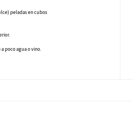
ulce) peladas en cubos
rior.
 a poco agua o vino.