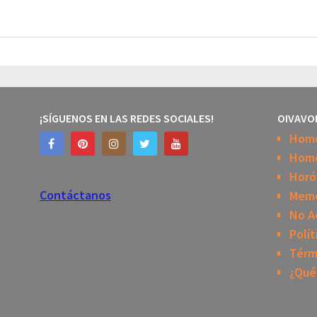
¡SÍGUENOS EN LAS REDES SOCIALES!
OIVAVO
Hom
Home
Horó
Contáctanos
Mem
No A
Polít
Térm
¿Qué