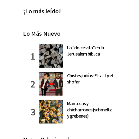
¡Lo más leído!
Lo Más Nuevo
La “dolce vita” en la
Jerusalem bíblica
Chistes judíos: El talit y el
shofar
Mantecas y
chicharrones (schmeltz
y grebenes)