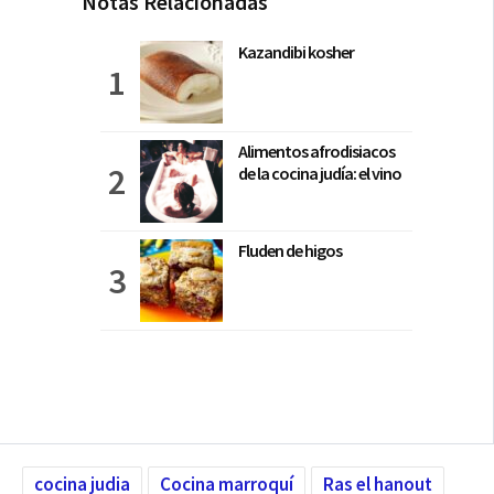
Notas Relacionadas
Kazandibi kosher
Alimentos afrodisiacos
de la cocina judía: el vino
Fluden de higos
cocina judia
Cocina marroquí
Ras el hanout