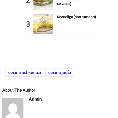
celíacos)
Mamaliga (pan rumano)
cocina ashkenazi
cocina judía
About The Author
Admin