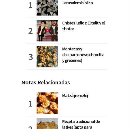
Jerusalem bíblica
Chistes judíos: El talit y el
shofar
Mantecas y
chicharrones (schmeltz
y grebenes)
Notas Relacionadas
Matzá jremzlej
Receta tradicional de
latkes (apta para