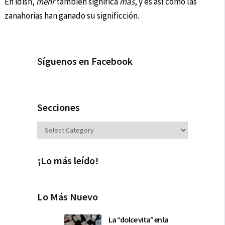
En idish,
mehr
también significa
más
, y es así como las
zanahorias han ganado su significción.
Síguenos en Facebook
Secciones
Secciones
¡Lo más leído!
Lo Más Nuevo
La “dolce vita” en la