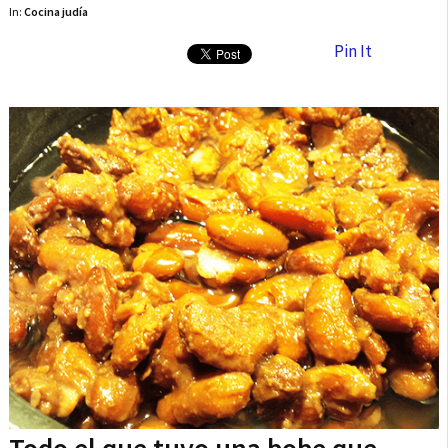
In:
Cocina judía
Pin It