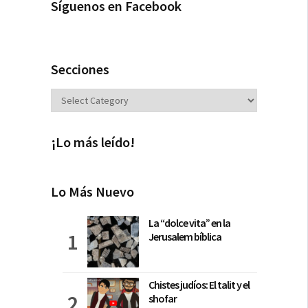
Síguenos en Facebook
Secciones
Secciones
¡Lo más leído!
Lo Más Nuevo
La “dolce vita” en la
Jerusalem bíblica
Chistes judíos: El talit y el
shofar