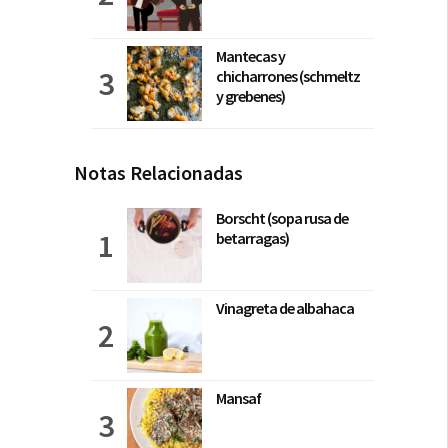
Mantecas y
chicharrones (schmeltz
y grebenes)
Notas Relacionadas
Borscht (sopa rusa de
betarragas)
Vinagreta de albahaca
Mansaf