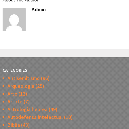
Admin
CATEGORIES
Antisemitismo
(96)
Arqueologia
(25)
Arte
(12)
Article
(7)
Astrología hebrea
(49)
Autodefensa intelectual
(10)
Biblia
(43)