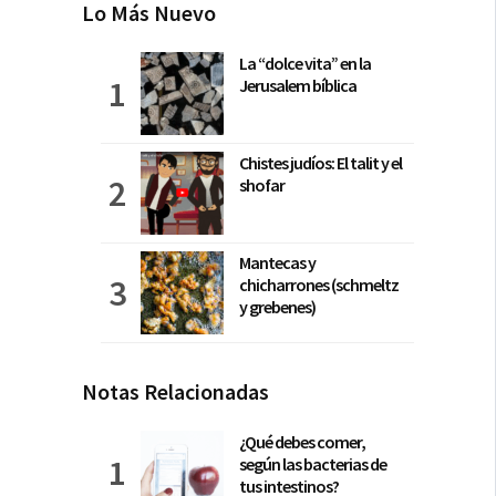
Lo Más Nuevo
La “dolce vita” en la
Jerusalem bíblica
Chistes judíos: El talit y el
shofar
Mantecas y
chicharrones (schmeltz
y grebenes)
Notas Relacionadas
¿Qué debes comer,
según las bacterias de
tus intestinos?