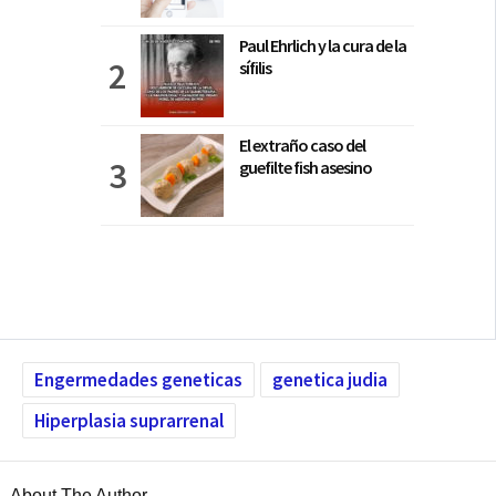
Paul Ehrlich y la cura de la
sífilis
El extraño caso del
guefilte fish asesino
Engermedades geneticas
genetica judia
Hiperplasia suprarrenal
About The Author