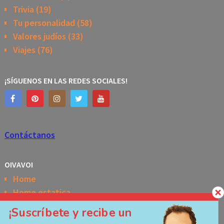
Trivia
(19)
Tu personalidad
(58)
Valores judíos
(33)
Viajes
(76)
¡SÍGUENOS EN LAS REDES SOCIALES!
Contáctanos
OIVAVOI
Home
Home estatica
Horóscopo semanal de la Kabbalah
¡Suscríbete y recibe un
Memes