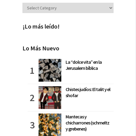
Secciones
¡Lo más leído!
Lo Más Nuevo
La “dolce vita” en la
Jerusalem bíblica
Chistes judíos: El talit y el
shofar
Mantecas y
chicharrones (schmeltz
y grebenes)