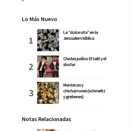
Lo Más Nuevo
La “dolce vita” en la
Jerusalem bíblica
Chistes judíos: El talit y el
shofar
Mantecas y
chicharrones (schmeltz
y grebenes)
Notas Relacionadas