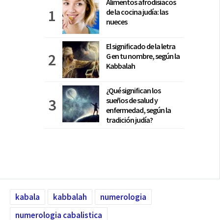
Alimentos afrodisiacos
de la cocina judía: las
nueces
El significado de la letra
G en tu nombre, según la
Kabbalah
¿Qué significan los
sueños de salud y
enfermedad, según la
tradición judía?
kabala
kabbalah
numerologia
numerologia cabalistica