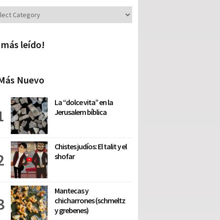
iones
 más leído!
Más Nuevo
La “dolce vita” en la
Jerusalem bíblica
Chistes judíos: El talit y el
shofar
Mantecas y
chicharrones (schmeltz
y grebenes)