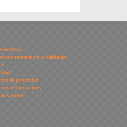
I
e
 estatica
scopo semanal de la Kabbalah
es
ccess
icas de privacidad
inos y Condiciones
 es Oivavoi?