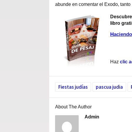
abunde en comentar el Exodo, tanto 
Descubre 
libro grat
H
aciendo
Haz
clic 
Fiestas judías
pascua judia
About The Author
Admin