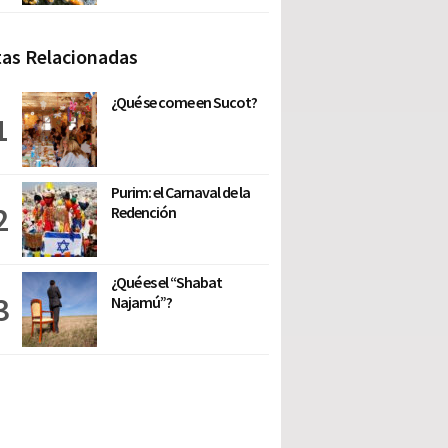
as Relacionadas
¿Qué se come en Sucot?
Purim: el Carnaval de la
Redención
¿Qué es el “Shabat
Najamú”?