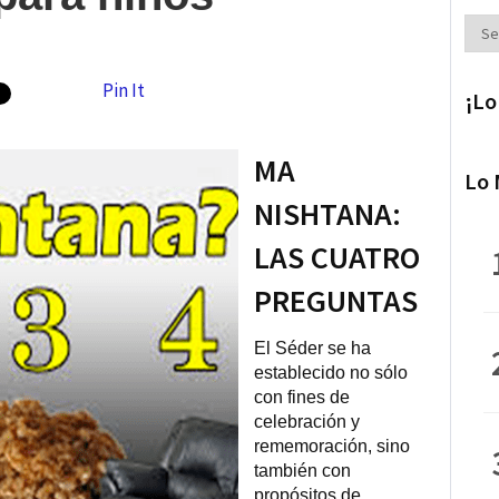
Secc
Pin It
¡Lo
MA
Lo 
NISHTANA:
LAS CUATRO
PREGUNTAS
El Séder se ha
establecido no sólo
con fines de
celebración y
rememoración, sino
también con
propósitos de