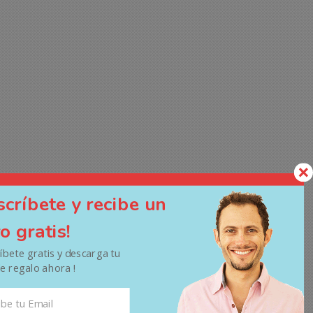
scríbete y recibe un
ro gratis!
ríbete gratis y descarga tu
de regalo ahora !