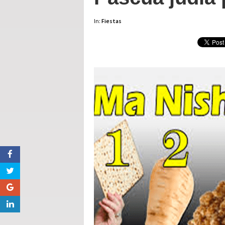
In:
Fiestas