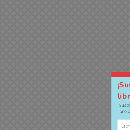
¡Su
lib
¡ Susc
libro 