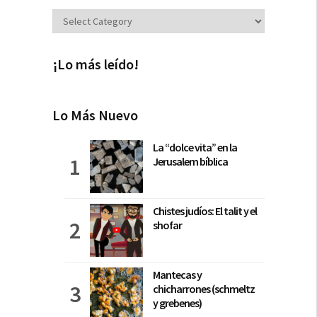
Secciones
¡Lo más leído!
Lo Más Nuevo
La “dolce vita” en la
Jerusalem bíblica
Chistes judíos: El talit y el
shofar
Mantecas y
chicharrones (schmeltz
y grebenes)