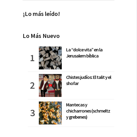
¡Lo más leído!
Lo Más Nuevo
La “dolce vita” en la
Jerusalem bíblica
Chistes judíos: El talit y el
shofar
Mantecas y
chicharrones (schmeltz
y grebenes)