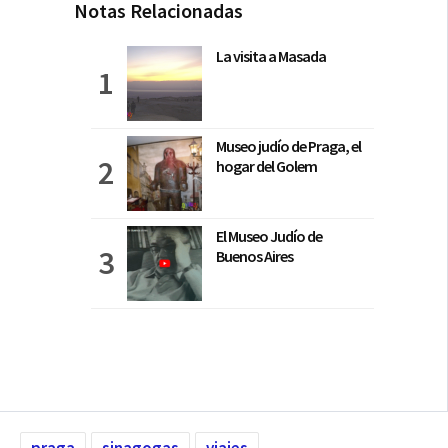
Notas Relacionadas
La visita a Masada
Museo judío de Praga, el
hogar del Golem
El Museo Judío de
Buenos Aires
praga
sinagogas
viajes