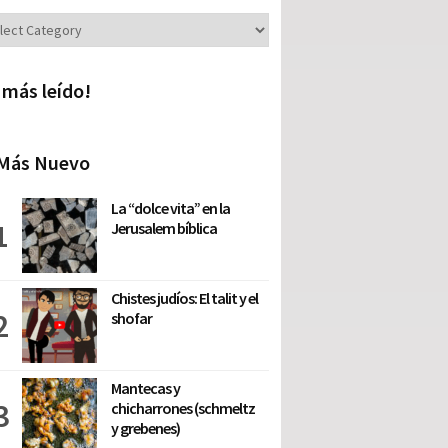
iones
 más leído!
Más Nuevo
La “dolce vita” en la
Jerusalem bíblica
Chistes judíos: El talit y el
shofar
Mantecas y
chicharrones (schmeltz
y grebenes)