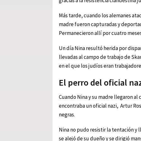
gracias a la resistencia clandestina j
Más tarde, cuando los alemanes atac
madre fueron capturadas y deportad
Permanecieron allí por cuatro meses
Un día Nina resultó herida por dispar
llevadas al campo de trabajo de Ska
en el que los judíos eran trabajado
El perro del oficial na
Cuando Nina y su madre llegaron al c
encontraba un oficial nazi, Artur Ro
negras.
Nina no pudo resistir la tentación y 
se alejó de su dueño y se dirigió man