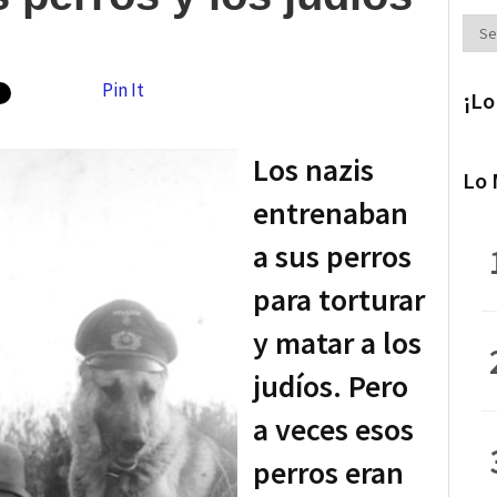
Secc
Pin It
¡Lo
Los nazis
Lo 
entrenaban
a sus perros
para torturar
y matar a los
judíos. Pero
a veces esos
perros eran