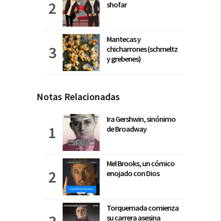
shofar
Mantecas y
chicharrones (schmeltz
y grebenes)
Notas Relacionadas
Ira Gershwin, sinónimo
de Broadway
Mel Brooks, un cómico
enojado con Dios
Torquemada comienza
su carrera asesina