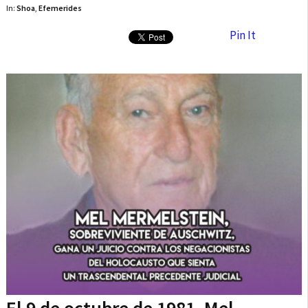
In:
Shoa
,
Efemerides
Pin It