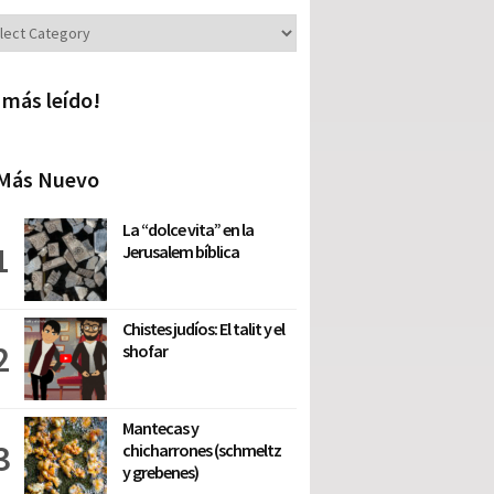
iones
 más leído!
Más Nuevo
La “dolce vita” en la
Jerusalem bíblica
Chistes judíos: El talit y el
shofar
Mantecas y
chicharrones (schmeltz
y grebenes)