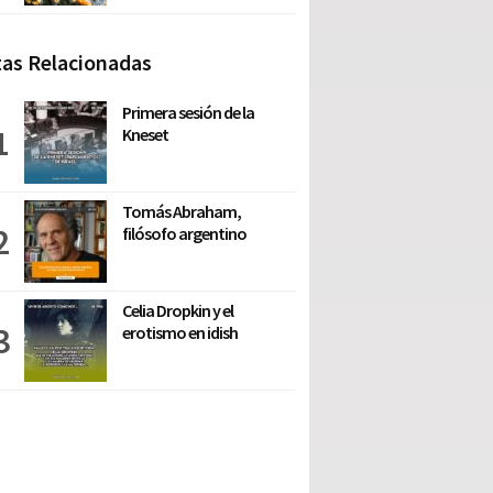
as Relacionadas
Primera sesión de la
Kneset
Tomás Abraham,
filósofo argentino
Celia Dropkin y el
erotismo en idish