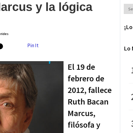
rcus y la lógica
Secc
¡Lo
rides
Pin It
Lo 
El 19 de
febrero de
2012, fallece
Ruth Bacan
Marcus,
filósofa y