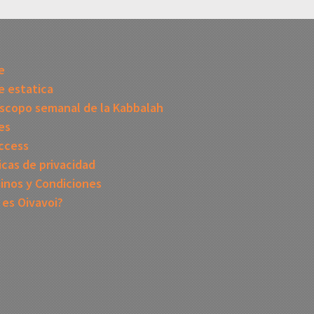
I
e
 estatica
scopo semanal de la Kabbalah
es
ccess
icas de privacidad
inos y Condiciones
 es Oivavoi?