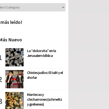
iones
 más leído!
Más Nuevo
La “dolce vita” en la
Jerusalem bíblica
Chistes judíos: El talit y el
shofar
Mantecas y
chicharrones (schmeltz
y grebenes)