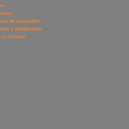
es
ccess
icas de privacidad
inos y Condiciones
 es Oivavoi?