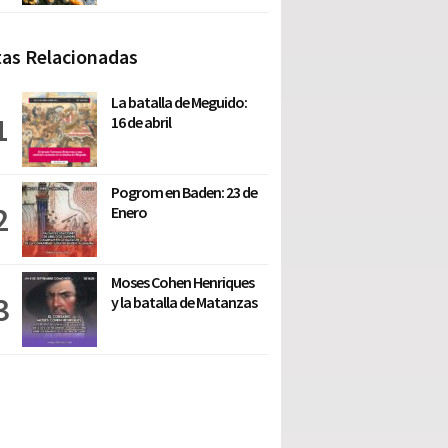
as Relacionadas
La batalla de Meguido:
16 de abril
Pogrom en Baden: 23 de
Enero
Moses Cohen Henriques
y la batalla de Matanzas