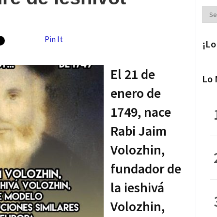
Secc
Pin It
¡Lo
El 21 de
Lo 
enero de
1749, nace
Rabi Jaim
Volozhin,
fundador de
la ieshivá
Volozhin,