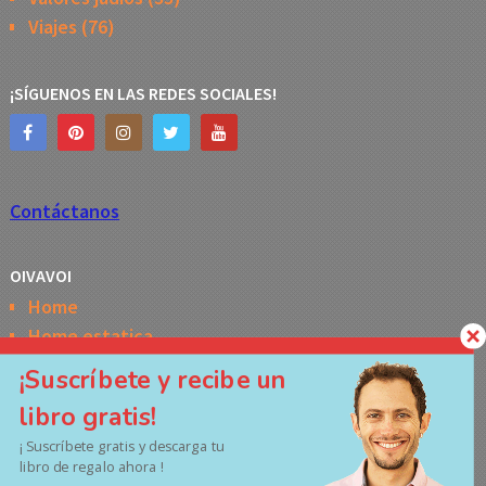
Viajes
(76)
¡SÍGUENOS EN LAS REDES SOCIALES!
Contáctanos
OIVAVOI
Home
Home estatica
Horóscopo semanal de la Kabbalah
¡Suscríbete y recibe un
Memes
libro gratis!
No Access
¡ Suscríbete gratis y descarga tu
Políticas de privacidad
libro de regalo ahora !
Términos y Condiciones