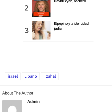
David Bryan, rockero
El pepino y la identidad
judía
israel
Libano
Tzahal
About The Author
Admin