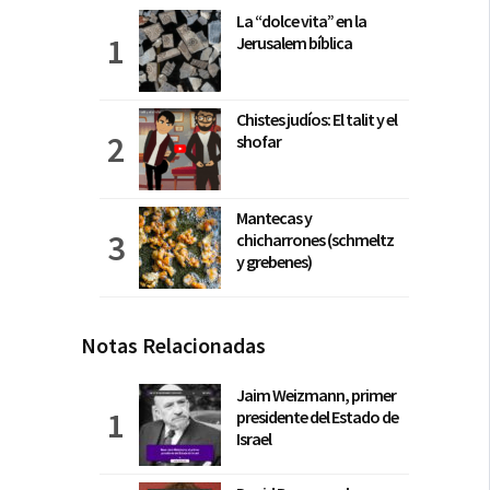
La “dolce vita” en la
Jerusalem bíblica
Chistes judíos: El talit y el
shofar
Mantecas y
chicharrones (schmeltz
y grebenes)
Notas Relacionadas
Jaim Weizmann, primer
presidente del Estado de
Israel