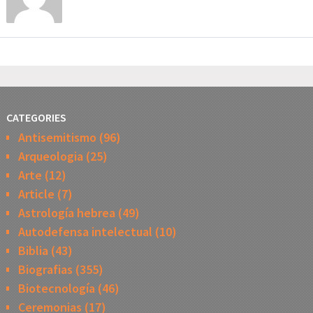
CATEGORIES
Antisemitismo
(96)
Arqueologia
(25)
Arte
(12)
Article
(7)
Astrología hebrea
(49)
Autodefensa intelectual
(10)
Biblia
(43)
Biografias
(355)
Biotecnología
(46)
Ceremonias
(17)