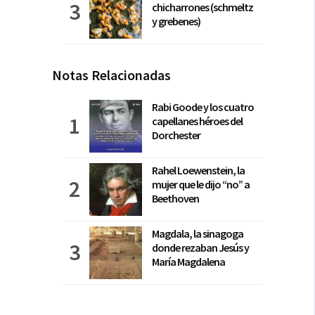
chicharrones (schmeltz
y grebenes)
Notas Relacionadas
Rabi Goode y los cuatro
capellanes héroes del
Dorchester
Rahel Loewenstein, la
mujer que le dijo “no” a
Beethoven
Magdala, la sinagoga
donde rezaban Jesús y
María Magdalena