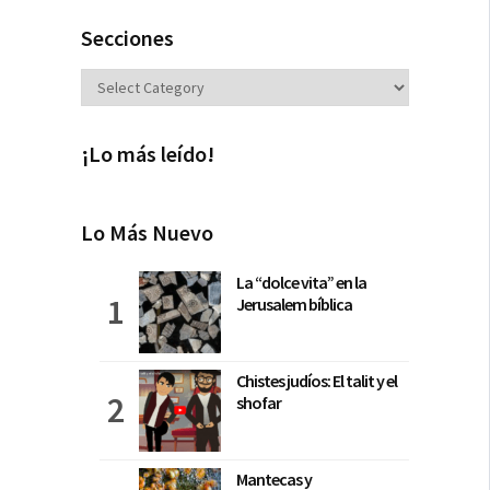
Secciones
Secciones
¡Lo más leído!
Lo Más Nuevo
La “dolce vita” en la
Jerusalem bíblica
Chistes judíos: El talit y el
shofar
Mantecas y