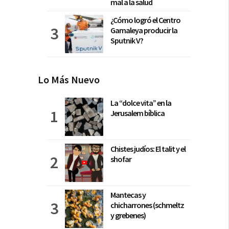
mal a la salud
¿Cómo logró el Centro
Gamaleya producir la
Sputnik V?
Lo Más Nuevo
La “dolce vita” en la
Jerusalem bíblica
Chistes judíos: El talit y el
shofar
Mantecas y
chicharrones (schmeltz
y grebenes)