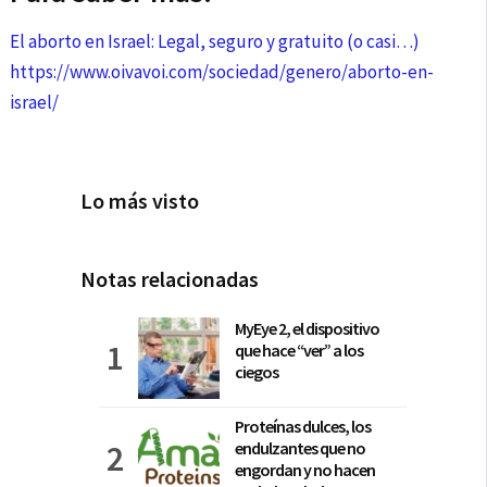
El aborto en Israel: Legal, seguro y gratuito (o casi…)
https://www.oivavoi.com/sociedad/genero/aborto-en-
israel/
Lo más visto
Notas relacionadas
MyEye 2, el dispositivo
que hace “ver” a los
ciegos
Proteínas dulces, los
endulzantes que no
engordan y no hacen