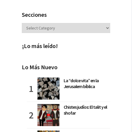
Secciones
Secciones
¡Lo más leído!
Lo Más Nuevo
La “dolce vita” en la
Jerusalem bíblica
Chistes judíos: El talit y el
shofar