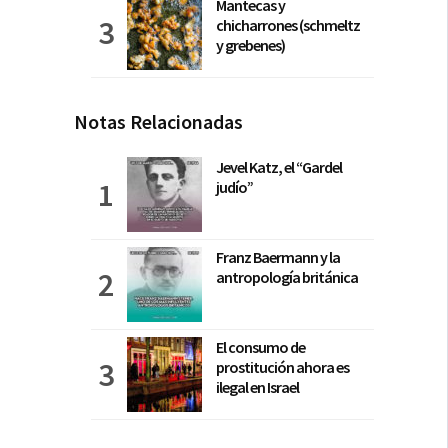
Mantecas y
chicharrones (schmeltz
y grebenes)
Notas Relacionadas
Jevel Katz, el “Gardel
judío”
Franz Baermann y la
antropología británica
El consumo de
prostitución ahora es
ilegal en Israel