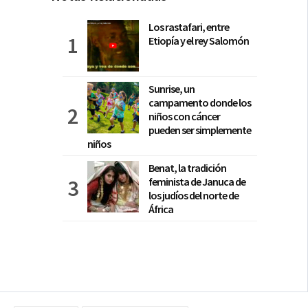
Los rastafari, entre
Etiopía y el rey Salomón
Sunrise, un
campamento donde los
niños con cáncer
pueden ser simplemente
niños
Benat, la tradición
feminista de Januca de
los judíos del norte de
África