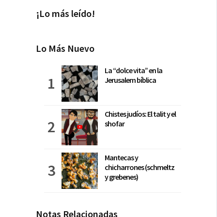
¡Lo más leído!
Lo Más Nuevo
La “dolce vita” en la
Jerusalem bíblica
Chistes judíos: El talit y el
shofar
Mantecas y
chicharrones (schmeltz
y grebenes)
Notas Relacionadas