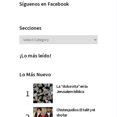
Síguenos en Facebook
Secciones
Secciones
¡Lo más leído!
Lo Más Nuevo
La “dolce vita” en la
Jerusalem bíblica
Chistes judíos: El talit y el
shofar