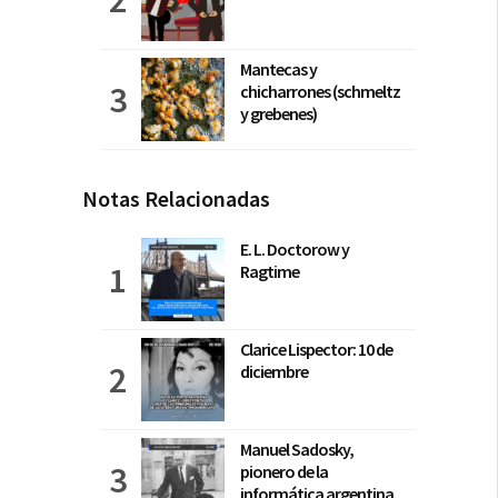
Mantecas y
chicharrones (schmeltz
y grebenes)
Notas Relacionadas
E. L. Doctorow y
Ragtime
Clarice Lispector: 10 de
diciembre
Manuel Sadosky,
pionero de la
informática argentina