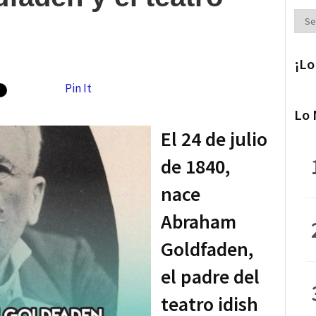
Secc
¡Lo
Pin It
Lo 
El 24 de julio
de 1840,
nace
Abraham
Goldfaden,
el padre del
teatro idish