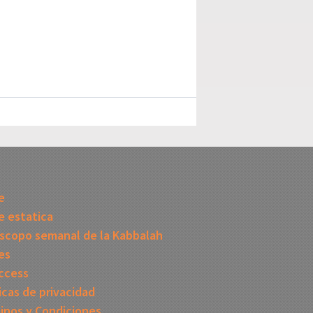
I
e
 estatica
scopo semanal de la Kabbalah
es
ccess
icas de privacidad
inos y Condiciones