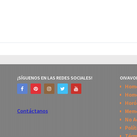
¡SÍGUENOS EN LAS REDES SOCIALES!
OIVAVO
Hom
Home
Horó
Contáctanos
Mem
No A
Polít
Térm