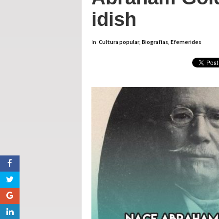
idish
In:
Cultura popular
,
Biografias
,
Efemerides