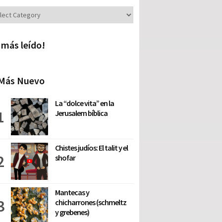
iones
 más leído!
Más Nuevo
La “dolce vita” en la
Jerusalem bíblica
Chistes judíos: El talit y el
shofar
Mantecas y
chicharrones (schmeltz
y grebenes)