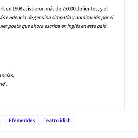
k en 1908 asistieron más de 75.000 dolientes, y el
s evidencia de genuina simpatía y admiración por el
ier poeta que ahora escriba en inglés en este país
“.
ancías,
me
“.
s
Efemerides
Teatro idish