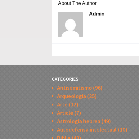
About The Author
Admin
CATEGORIES
Antisemitismo
(96)
Arqueologia
(25)
Arte
(12)
Article
(7)
Astrología hebrea
(49)
Autodefensa intelectual
(10)
Biblia
(43)