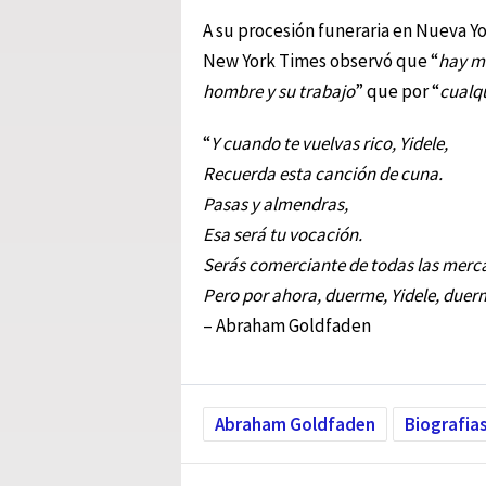
A su procesión funeraria en Nueva Yor
New York Times observó que “
hay má
hombre y su trabajo
” que por “
cualqu
“
Y cuando te vuelvas rico, Yidele,
Recuerda esta canción de cuna.
Pasas y almendras,
Esa será tu vocación.
Serás comerciante de todas las merc
Pero por ahora, duerme, Yidele, duer
– Abraham Goldfaden
Abraham Goldfaden
Biografia