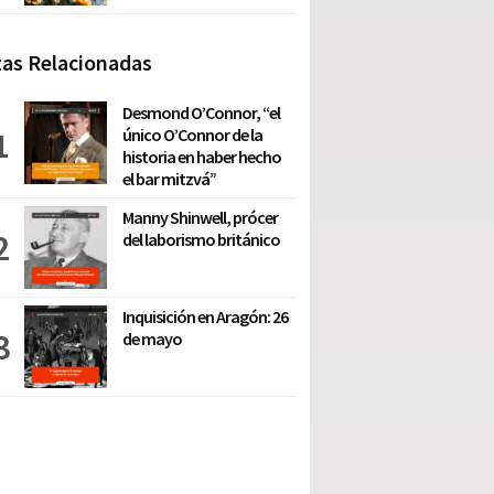
as Relacionadas
Desmond O’Connor, “el
único O’Connor de la
historia en haber hecho
el bar mitzvá”
Manny Shinwell, prócer
del laborismo británico
Inquisición en Aragón: 26
de mayo