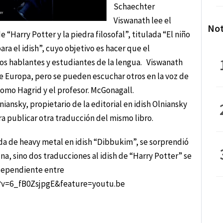
Schaechter
Viswanath lee el
Not
e “Harry Potter y la piedra filosofal”, titulada “El niño
para el idish”, cuyo objetivo es hacer que el
 los hablantes y estudiantes de la lengua. Viswanath
 de Europa, pero se pueden escuchar otros en la voz de
 como Hagrid y el profesor. McGonagall.
niansky, propietario de la editorial en idish Olniansky
a publicar otra traducción del mismo libro.
da de heavy metal en idish “Dibbukim”, se sorprendió
a, sino dos traducciones al idish de “Harry Potter” se
ndependiente entre
?v=6_fB0ZsjpgE&feature=youtu.be