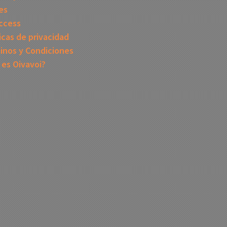
es
ccess
icas de privacidad
inos y Condiciones
 es Oivavoi?