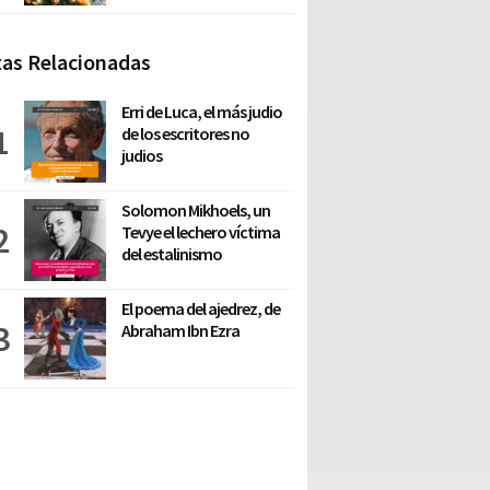
as Relacionadas
Erri de Luca, el más judio
de los escritores no
judios
Solomon Mikhoels, un
Tevye el lechero víctima
del estalinismo
El poema del ajedrez, de
Abraham Ibn Ezra