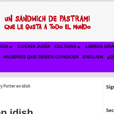
NCIA
COCINA JUDÍA
CULTURA
LIBROS GRA
MUJERES QUE DEBES CONOCER
ENGLISH
¿Q
y Potter en idish
Síg
Sec
n idish