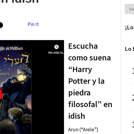
Secc
Pin It
¡Lo
Escucha
Lo 
como suena
“Harry
Potter y la
piedra
filosofal” en
idish
Arun (“Arele”)