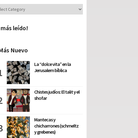
iones
 más leído!
Más Nuevo
La “dolce vita” en la
Jerusalem bíblica
Chistes judíos: El talit y el
shofar
Mantecas y
chicharrones (schmeltz
y grebenes)