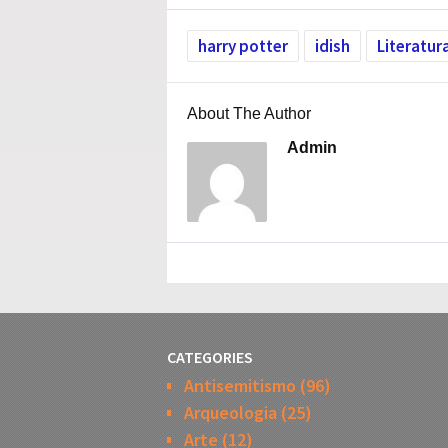
harry potter
idish
Literatura
About The Author
Admin
CATEGORIES
Antisemitismo
(96)
Arqueologia
(25)
Arte
(12)