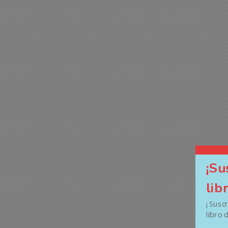
¡Su
lib
¡ Susc
libro 