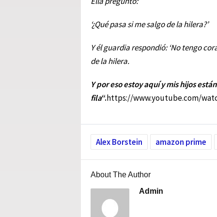
Ella preguntó:
‘¿Qué pasa si me salgo de la hilera?’
Y él guardia respondió: ‘No tengo coraz
de la hilera.
Y por eso estoy aquí y mis hijos están
fila
“.
https://www.youtube.com/wat
Alex Borstein
amazon prime
About The Author
Admin