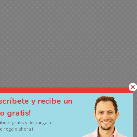
scríbete y recibe un
ro gratis!
ríbete gratis y descarga tu
de regalo ahora !