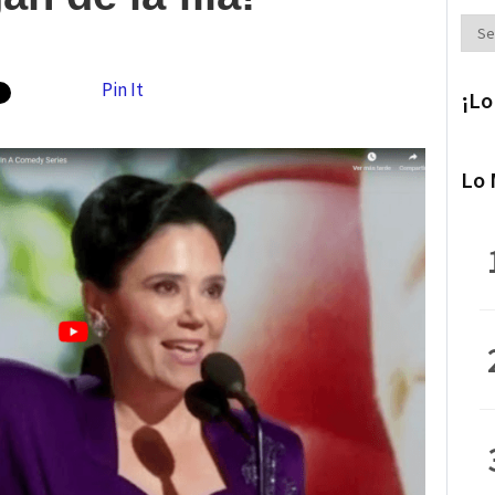
Secc
Pin It
¡Lo
Lo 