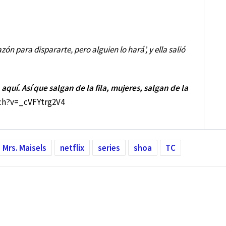
ón para dispararte, pero alguien lo hará’, y ella salió
 aquí. Así que salgan de la fila, mujeres, salgan de la
ch?v=_cVFYtrg2V4
Mrs. Maisels
netflix
series
shoa
TC