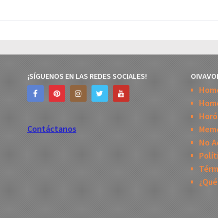
¡SÍGUENOS EN LAS REDES SOCIALES!
OIVAVO
Hom
Home
Horó
Contáctanos
Mem
No A
Polít
Térm
¿Qué