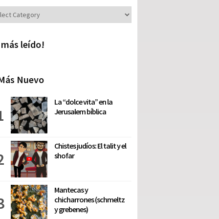
iones
 más leído!
Más Nuevo
La “dolce vita” en la
Jerusalem bíblica
Chistes judíos: El talit y el
shofar
Mantecas y
chicharrones (schmeltz
y grebenes)