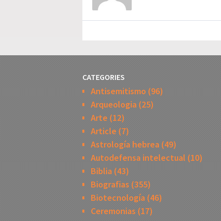
CATEGORIES
Antisemitismo
(96)
Arqueologia
(25)
Arte
(12)
Article
(7)
Astrología hebrea
(49)
Autodefensa intelectual
(10)
Biblia
(43)
Biografias
(355)
Biotecnología
(46)
Ceremonias
(17)