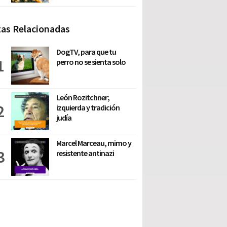
as Relacionadas
DogTV, para que tu
perro no se sienta solo
León Rozitchner;
izquierda y tradición
judía
Marcel Marceau, mimo y
resistente antinazi