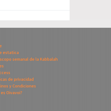
I
e
 estatica
scopo semanal de la Kabbalah
es
ccess
icas de privacidad
inos y Condiciones
 es Oivavoi?