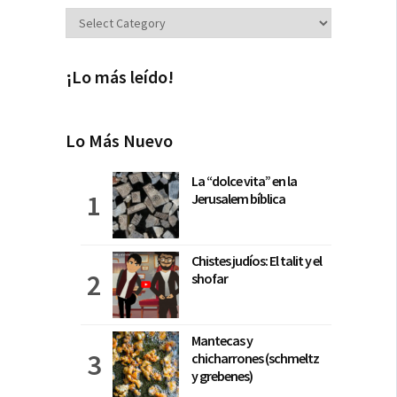
Secciones
¡Lo más leído!
Lo Más Nuevo
La “dolce vita” en la
Jerusalem bíblica
Chistes judíos: El talit y el
shofar
Mantecas y
chicharrones (schmeltz
y grebenes)