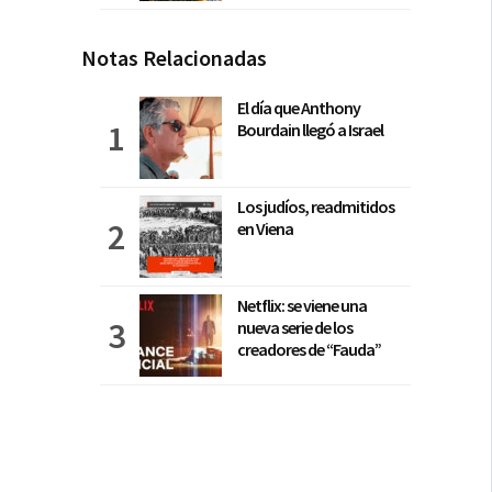
Notas Relacionadas
El día que Anthony
Bourdain llegó a Israel
Los judíos, readmitidos
en Viena
Netflix: se viene una
nueva serie de los
creadores de “Fauda”