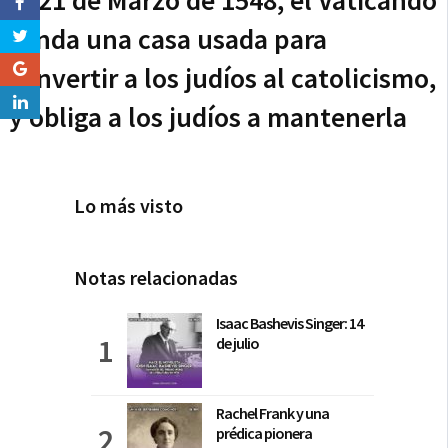
El 21 de Marzo de 1548, el Vaticando
funda una casa usada para
convertir a los judíos al catolicismo,
y obliga a los judíos a mantenerla
Lo más visto
Notas relacionadas
Isaac Bashevis Singer: 14
de julio
Rachel Frank y una
prédica pionera