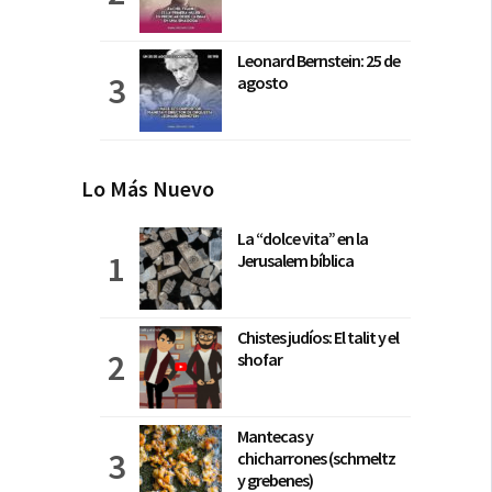
Leonard Bernstein: 25 de
agosto
Lo Más Nuevo
La “dolce vita” en la
Jerusalem bíblica
Chistes judíos: El talit y el
shofar
Mantecas y
chicharrones (schmeltz
y grebenes)