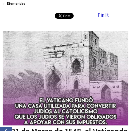
In:
Efemerides
Pin It