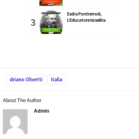
Esdra Pontremoli,
L’Educatore Israelita
driano Olivetti
italia
About The Author
Admin