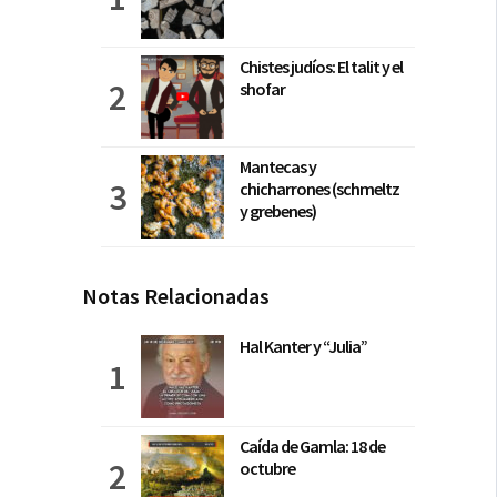
Chistes judíos: El talit y el
shofar
Mantecas y
chicharrones (schmeltz
y grebenes)
Notas Relacionadas
Hal Kanter y “Julia”
Caída de Gamla: 18 de
octubre