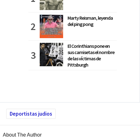
Marty Reisman, leyenda
del ping pong
El Corinthians pone en
sus camisetas el nombre
de las víctimas de
Pittsburgh
Deportistas judios
About The Author