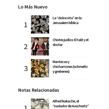
Lo Más Nuevo
La “dolce vita” en la
Jerusalem bíblica
Chistes judíos: El talit y el
shofar
Mantecas y
chicharrones (schmeltz
y grebenes)
Notas Relacionadas
Alfred Nakache, el
“nadador de Auschwitz”