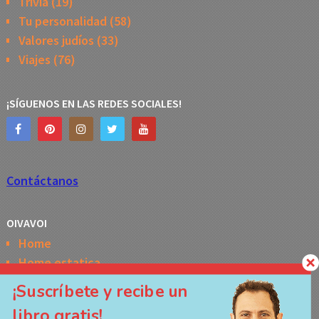
Trivia
(19)
Tu personalidad
(58)
Valores judíos
(33)
Viajes
(76)
¡SÍGUENOS EN LAS REDES SOCIALES!
Contáctanos
OIVAVOI
Home
Home estatica
Horóscopo semanal de la Kabbalah
¡Suscríbete y recibe un
Memes
libro gratis!