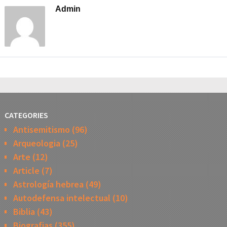
Admin
CATEGORIES
Antisemitismo
(96)
Arqueologia
(25)
Arte
(12)
Article
(7)
Astrología hebrea
(49)
Autodefensa intelectual
(10)
Biblia
(43)
Biografias
(355)