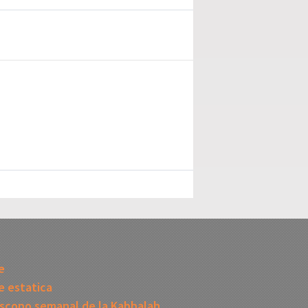
I
e
 estatica
scopo semanal de la Kabbalah