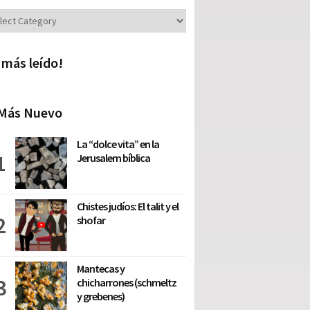
iones
 más leído!
Más Nuevo
La “dolce vita” en la
Jerusalem bíblica
Chistes judíos: El talit y el
shofar
Mantecas y
chicharrones (schmeltz
y grebenes)