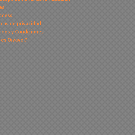
es
ccess
icas de privacidad
inos y Condiciones
 es Oivavoi?