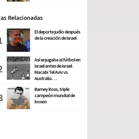
as Relacionadas
El deporte judío después
de la creación de Israel
Así se jugaba al fútbol en
Israel antes de Israel:
Macabi Tel Aviv vs.
Australia …
Barney Ross, triple
campeón mundial de
boxeo