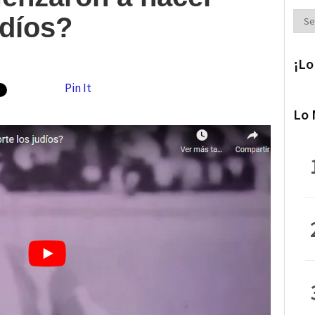
Secc
udíos?
¡Lo
Pin It
Lo 