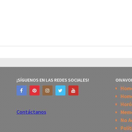
¡SÍGUENOS EN LAS REDES SOCIALES!
OIVAVO
Hom
Home
Horó
Contáctanos
Mem
No A
Polít