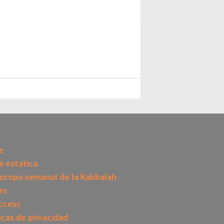
I
e
 estatica
scopo semanal de la Kabbalah
es
ccess
icas de privacidad