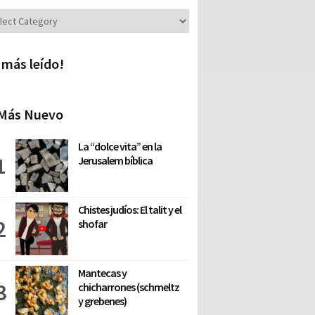
iones
 más leído!
Más Nuevo
La “dolce vita” en la
Jerusalem bíblica
Chistes judíos: El talit y el
shofar
Mantecas y
chicharrones (schmeltz
y grebenes)