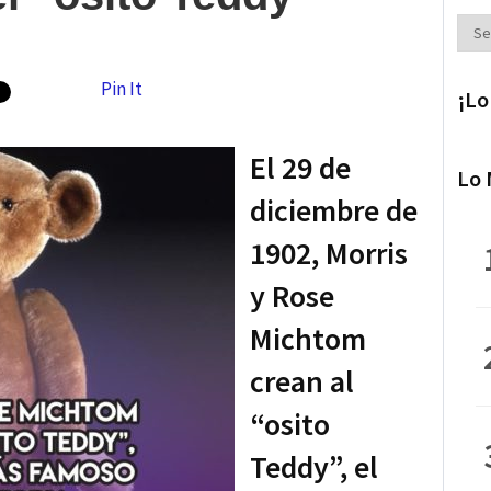
Secc
Pin It
¡Lo
El 29 de
Lo 
diciembre de
1902, Morris
y Rose
Michtom
crean al
“osito
Teddy”, el