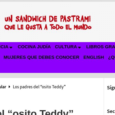
NCIA
COCINA JUDÍA
CULTURA
LIBROS GRA
MUJERES QUE DEBES CONOCER
ENGLISH
¿Q
ular
Los padres del “osito Teddy”
Síg
Sec
l “osito Teddy”