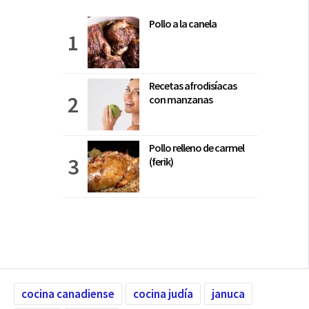
Pollo a la canela
Recetas afrodisíacas
con manzanas
Pollo relleno de carmel
(ferik)
cocina canadiense
cocina judía
januca