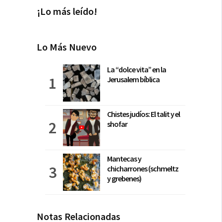
¡Lo más leído!
Lo Más Nuevo
La “dolce vita” en la
Jerusalem bíblica
Chistes judíos: El talit y el
shofar
Mantecas y
chicharrones (schmeltz
y grebenes)
Notas Relacionadas