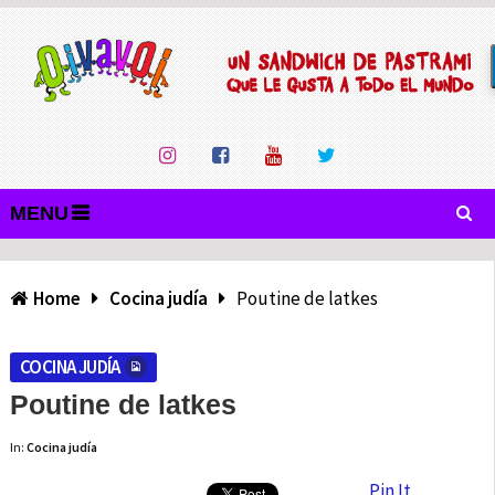
MENU
Home
Cocina judía
Poutine de latkes
COCINA JUDÍA
Poutine de latkes
In:
Cocina judía
Pin It