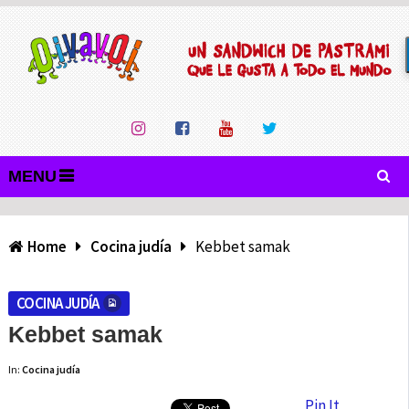
MENU
Home
Cocina judía
Kebbet samak
COCINA JUDÍA
Kebbet samak
In:
Cocina judía
Pin It