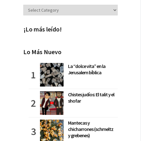
Secciones
¡Lo más leído!
Lo Más Nuevo
La “dolce vita” en la
Jerusalem bíblica
Chistes judíos: El talit y el
shofar
Mantecas y
chicharrones (schmeltz
y grebenes)