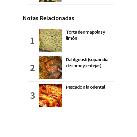
Notas Relacionadas
Torta de amapolas y
limón
Dahl goush (sopa india
de carne y lentejas)
Pescado a la oriental