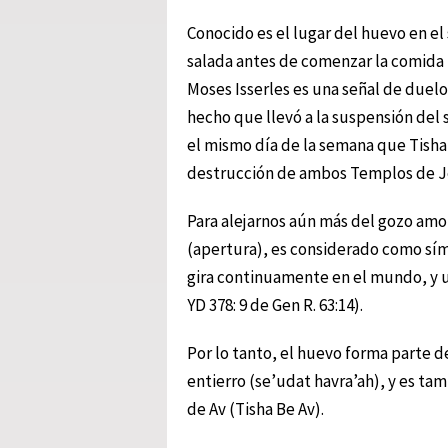
Conocido es el lugar del huevo en e
salada antes de comenzar la comida
Moses Isserles es una señal de due
hecho que llevó a la suspensión del s
el mismo día de la semana que Tisha 
destrucción de ambos Templos de J
Para alejarnos aún más del gozo amo
(apertura), es considerado como sí
gira continuamente en el mundo, y u
YD 378: 9 de Gen R. 63:14).
Por lo tanto, el huevo forma parte de
entierro (se’udat havra’ah), y es ta
de Av (Tisha Be Av).