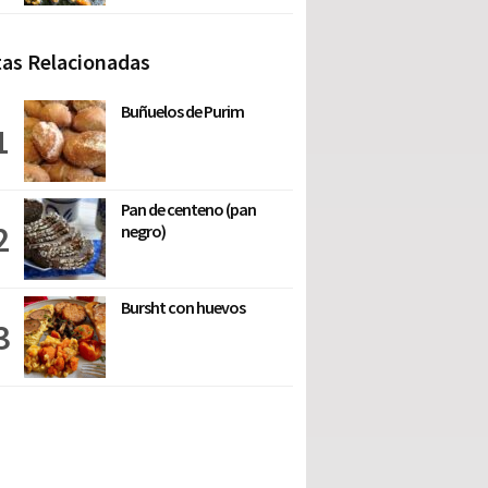
as Relacionadas
Buñuelos de Purim
Pan de centeno (pan
negro)
Bursht con huevos