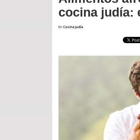
cocina judía:
In:
Cocina judía