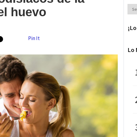
Secc
 el huevo
¡Lo
Pin It
Lo 