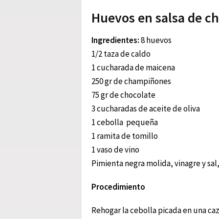
Huevos en salsa de c
Ingredientes:
8 huevos
1/2 taza de caldo
1 cucharada de maicena
250 gr de champiñones
75 gr de chocolate
3 cucharadas de aceite de oliva
1 cebolla pequeña
1 ramita de tomillo
1 vaso de vino
Pimienta negra molida, vinagre y sal
Procedimiento
Rehogar la cebolla picada en una caz