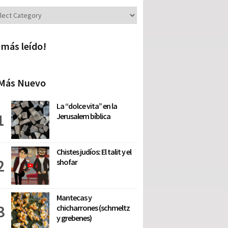
iones
 más leído!
Más Nuevo
La “dolce vita” en la
Jerusalem bíblica
Chistes judíos: El talit y el
shofar
Mantecas y
chicharrones (schmeltz
y grebenes)